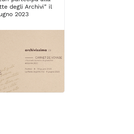
te degli Archivi" il
iugno 2023