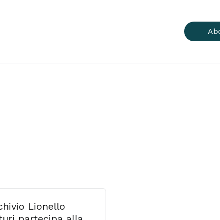
Ab
chivio Lionello
uri partecipa alla